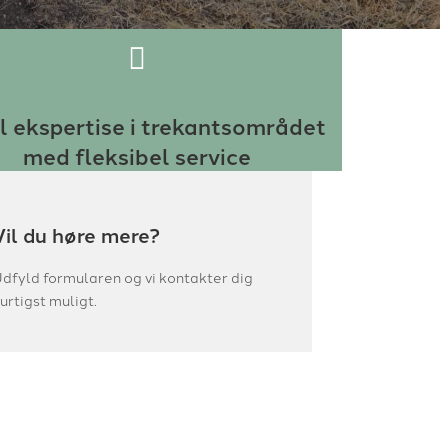
l ekspertise i trekantsområdet
med fleksibel service
Vil du høre mere?
dfyld formularen og vi kontakter dig
urtigst muligt.