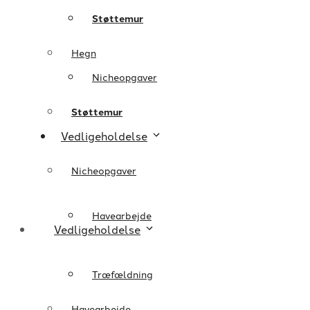
Støttemur
Hegn
Nicheopgaver
Støttemur
Vedligeholdelse
Nicheopgaver
Havearbejde
Vedligeholdelse
Træfældning
Havearbejde