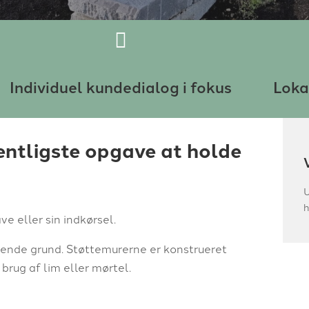
Individuel kundedialog i fokus
Loka
ntligste opgave at holde
U
h
e eller sin indkørsel.
nende grund. Støttemurerne er konstrueret
brug af lim eller mørtel.