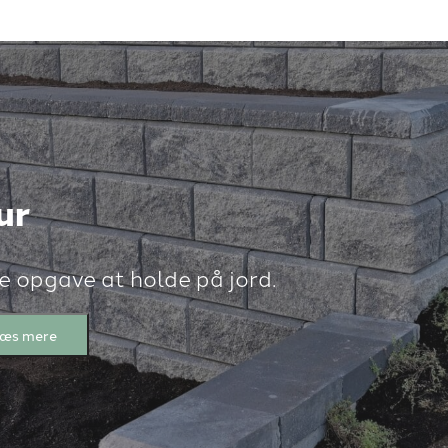
ur
e opgave at holde på jord.
æs mere