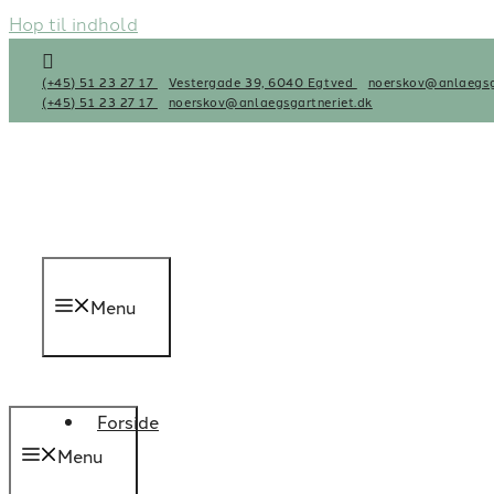
Hop til indhold
(+45) 51 23 27 17
Vestergade 39, 6040 Egtved
noerskov@anlaegsg
(+45) 51 23 27 17
noerskov@anlaegsgartneriet.dk
Menu
Forside
Menu