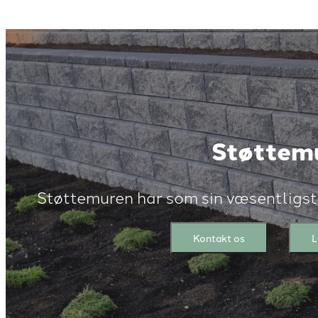
Støttem
Støttemuren har som sin væsentligst
Kontakt os
L