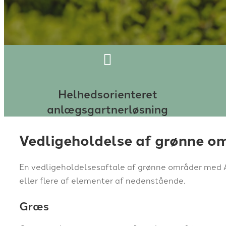
Helhedsorienteret
anlægsgartnerløsning
Vedligeholdelse af grønne o
En vedligeholdelsesaftale af grønne områder med 
eller flere af elementer af nedenstående.
Græs