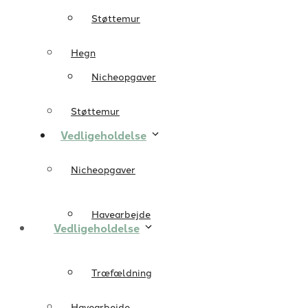
Støttemur
Hegn
Nicheopgaver
Støttemur
Vedligeholdelse
Nicheopgaver
Havearbejde
Vedligeholdelse
Træfældning
Havearbejde