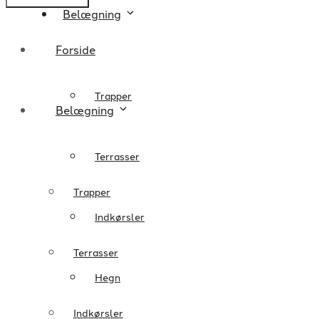
Belægning
Forside
Trapper
Belægning
Terrasser
Trapper
Indkørsler
Terrasser
Hegn
Indkørsler