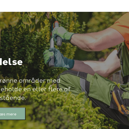
delse
 grønne områder med
holde en eller flere af
stående.
æs mere