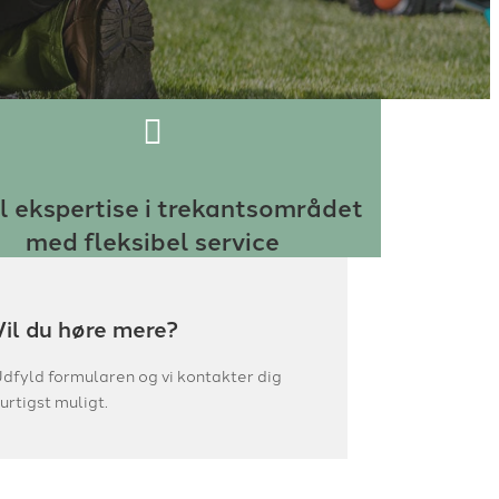
l ekspertise i trekantsområdet
med fleksibel service
Vil du høre mere?
dfyld formularen og vi kontakter dig
urtigst muligt.