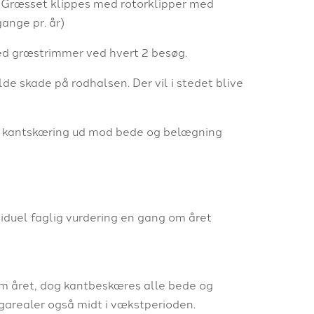
. Græsset klippes med rotorklipper med
gange pr. år)
med græstrimmer ved hvert 2 besøg.
de skade på rodhalsen. Der vil i stedet blive
es kantskæring ud mod bede og belægning
duel faglig vurdering en gang om året
m året, dog kantbeskæres alle bede og
garealer også midt i vækstperioden.