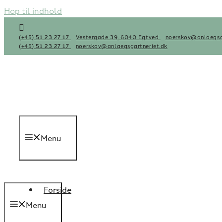
Hop til indhold
(+45) 51 23 27 17
Vestergade 39, 6040 Egtved
noerskov@anlaegsg
(+45) 51 23 27 17
noerskov@anlaegsgartneriet.dk
Menu
Forside
Menu