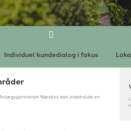
Individuel kundedialog i fokus
Loka
mråder
Anlægsgartneriet Nørskov kan indeholde en
U
h