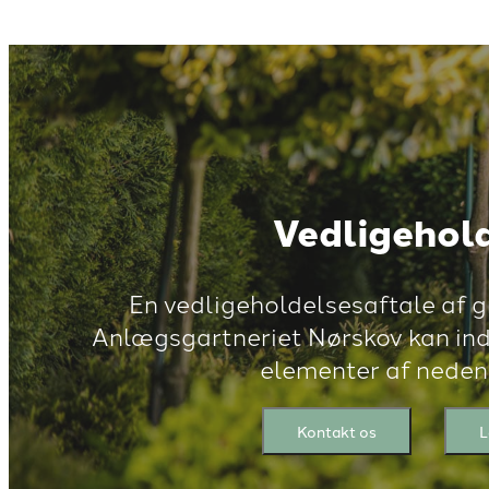
Vedligehol
En vedligeholdelsesaftale af
Anlægsgartneriet Nørskov kan inde
elementer af neden
Kontakt os
L