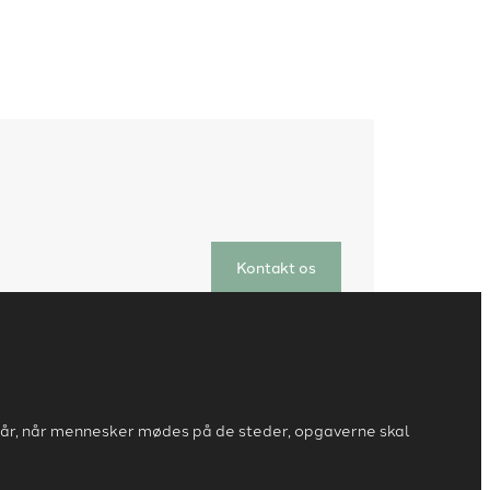
Kontakt os
står, når mennesker mødes på de steder, opgaverne skal