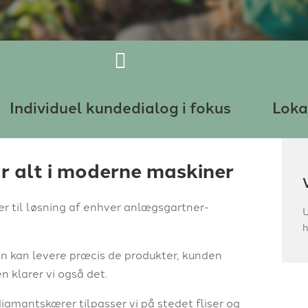
Individuel kundedialog i fokus
Loka
r alt i moderne maskiner
r til løsning af enhver anlægsgartner-
U
h
en kan levere præcis de produkter, kunden
 klarer vi også det.
diamantskærer tilpasser vi på stedet fliser og