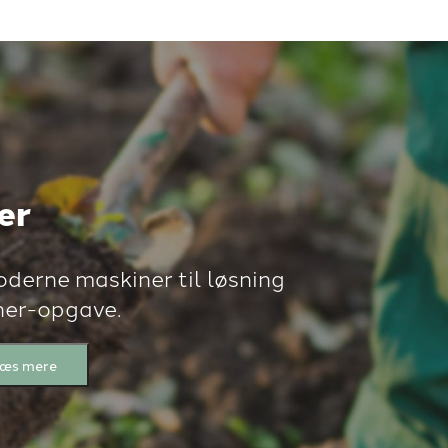
er
oderne maskiner til løsning
ner-opgave.
æs mere