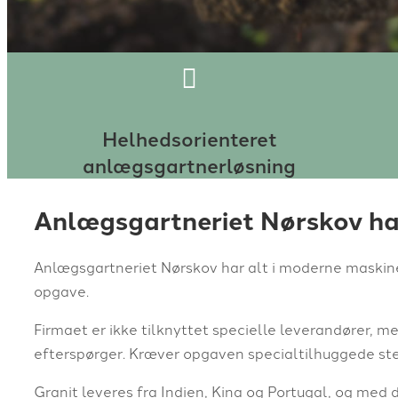
Helhedsorienteret
anlægsgartnerløsning
Anlægsgartneriet Nørskov ha
Anlægsgartneriet Nørskov har alt i moderne maskine
opgave.
Firmaet er ikke tilknyttet specielle leverandører, m
efterspørger. Kræver opgaven specialtilhuggede sten
Granit leveres fra Indien, Kina og Portugal, og med 