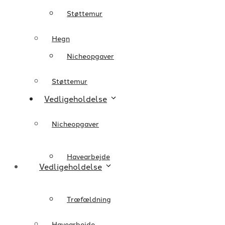
Støttemur
Hegn
Nicheopgaver
Støttemur
Vedligeholdelse
Nicheopgaver
Havearbejde
Vedligeholdelse
Træfældning
Havearbejde