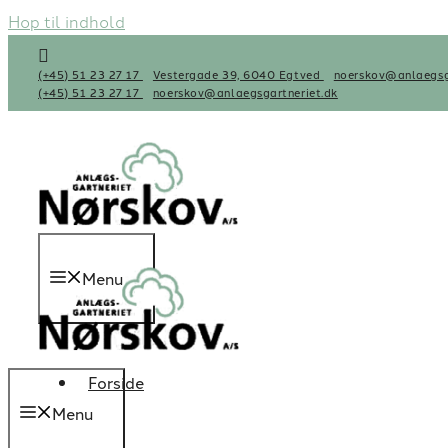
Hop til indhold
(+45) 51 23 27 17
Vestergade 39, 6040 Egtved
noerskov@anlaegsg
(+45) 51 23 27 17
noerskov@anlaegsgartneriet.dk
Menu
Forside
Menu