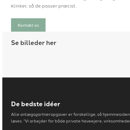
klinker, så de passer præcist.
Kontakt os
Se billeder her
De bedste idéer
Alle anlægsgartneropgaver er forskellige, så hjemmesiden k
løses. “Vi arbejder for både private haveejere, virksomheder,