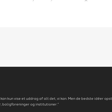
an kun vise et uddrag af alt det, vi kan. Men de bedste idéer op
 boligforeninger og institutioner.”