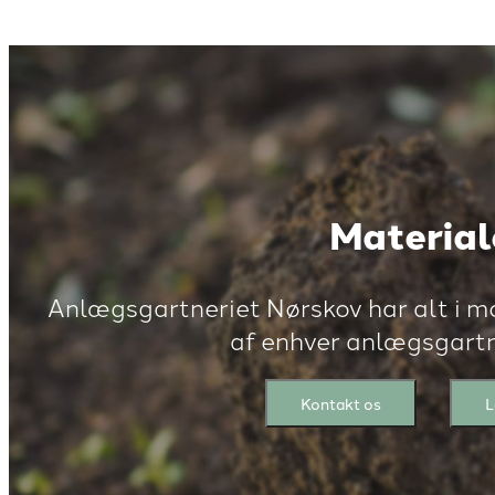
Material
Anlægsgartneriet Nørskov har alt i m
af enhver anlægsgart
Kontakt os
L