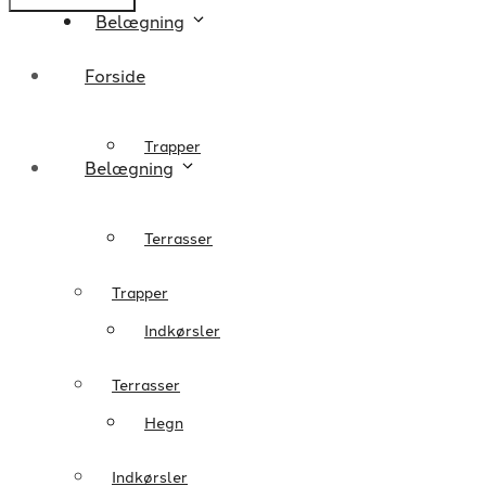
Belægning
Forside
Trapper
Belægning
Terrasser
Trapper
Indkørsler
Terrasser
Hegn
Indkørsler