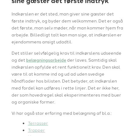
sine gæster det første indtryk
Indkørslen er det sted, man giver sine gæster det
første indtryk, og byder dem velkommen. Det er også
det første, man selv møder, når man kommer hjem fra
arbejde. Billedligt talt kan man sige, at indkørslen er
ejendommens ansigt udadtil.
Det stiller selvfølgelig krav til indkørslens udseende
og det
belægningsarbejde
der laves. Samtidig skal
indkørslen opfylde et rent funktionelt krav. Den skal
være til at komme ind og ud ad uden svedige
håndflader hos bilisten. Det betyder, at indkørslen
med fordel kan udføres i rette linjer. Det er ikke her,
der som hovedregel skal eksperimenteres med buer
og organiske former.
Vi har også stor erfaring med belægning af bl.a.:
Terrasser
Trapper