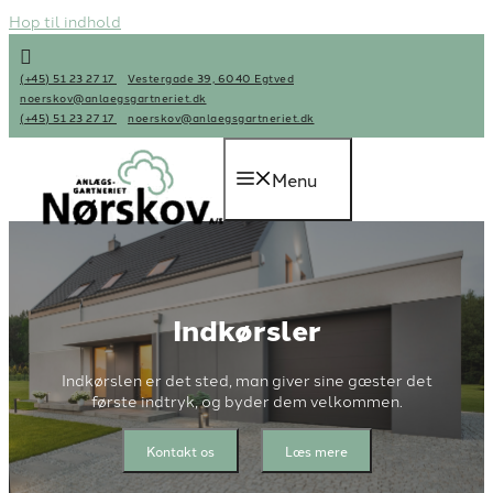
Hop til indhold
(+45) 51 23 27 17
Vestergade 39, 6040 Egtved
noerskov@anlaegsgartneriet.dk
(+45) 51 23 27 17
noerskov@anlaegsgartneriet.dk
Menu
Indkørsler
Indkørslen er det sted, man giver sine gæster det
første indtryk, og byder dem velkommen.
Kontakt os
Læs mere