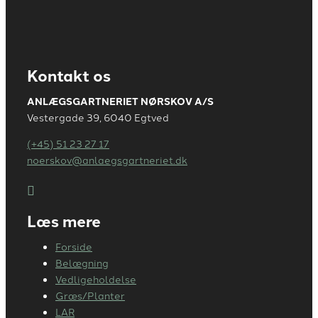
Kontakt os
ANLÆGSGARTNERIET NØRSKOV A/S
Vestergade 39, 6040 Egtved
(+45) 51 23 27 17
noerskov@anlaegsgartneriet.dk
Læs mere
Forside
Belægning
Vedligeholdelse
Græs/Planter
LAR