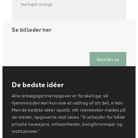
hurtigst muligt.
Se billeder her
Kontakt os
De bedste idéer
Alle anlægsgartneropgaver er forskellige, så
hjemmesiden kan kun vise et uddrag af alt det, vi kan.
Men de bedste idéer opstår, når mennesker mødes på
de steder, opgaverne skal løses. “Vi arbejder for både
private haveejere, virksomheder, boligforeninger og
institutioner.”