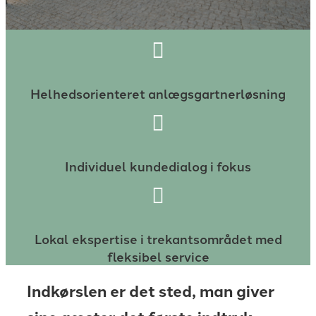
Helhedsorienteret anlægsgartnerløsning
Individuel kundedialog i fokus
Lokal ekspertise i trekantsområdet med
fleksibel service
Indkørslen er det sted, man giver